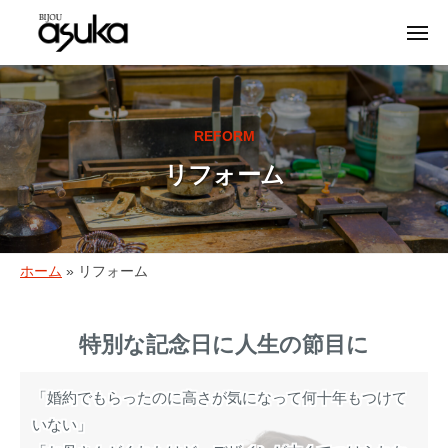
宝
ュ
コ
ー
石
メ
ン
の
ニ
テ
宝
ュ
名
ア
ー
ン
石
古
ス
ツ
屋
カ
の
REFORM
へ
名
・
ア
リフォーム
ス
ソ
東
ス
フ
区
キ
カ
ィ
と
ッ
・
ア
多
プ
ソ
ス
リ
ホーム
»
リフォーム
治
カ
フ
見
フ
|
ィ
で
特別な記念日に人生の節目に
名
ォ
宝
ア
古
石
ー
ス
屋
「婚約でもらったのに高さが気になって何十年もつけて
と
カ
名
ム
いない」
時
|
東