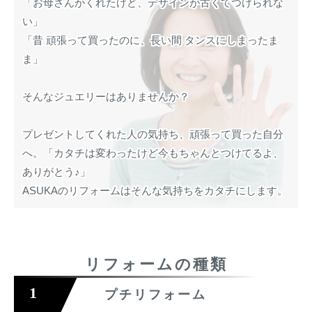
計
「お母さんがくれたけど、デザインが古くてつけられな
2021
by
区
名
を
い」
年
三
と
古
販
「昔 頑張って買ったのに、長い間 タンスにしまったま
11
原
多
屋
売
ま」
月
満
治
名
4
見
東
日
で
そんなジュエリーはありませんか？
区
宝
石
と
プレゼントしてくれた人の気持ち、頑張って買った自分
と
多
へ。「カタチは変わったけど今もちゃんとつけてるよ、
時
治
ありがとう♪」
計
見
ASUKAのリフォームはそんな気持ちをカタチにします。
を
で
販
宝
売
石
リフォームの種類
と
時
1
プチリフォーム
計