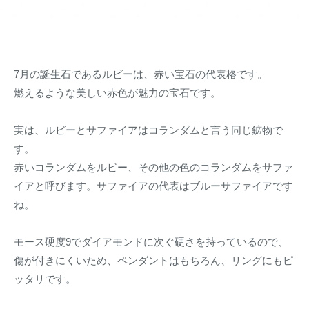
計
区
名
を
と
古
販
多
屋
売
治
名
7月の誕生石であるルビーは、赤い宝石の代表格です。
見
東
で
燃えるような美しい赤色が魅力の宝石です。
区
宝
石
と
実は、ルビーとサファイアはコランダムと言う同じ鉱物で
と
多
す。
時
治
赤いコランダムをルビー、その他の色のコランダムをサファ
計
見
イアと呼びます。サファイアの代表はブルーサファイアです
を
で
ね。
販
宝
売
モース硬度9でダイアモンドに次ぐ硬さを持っているので、
石
傷が付きにくいため、ペンダントはもちろん、リングにもピ
と
ッタリです。
時
計