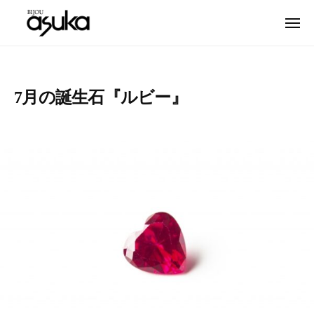
宝
ュ
コ
ー
石
メ
ン
の
ニ
テ
宝
ュ
名
ア
ー
ン
石
古
ス
ツ
屋
カ
の
7月の誕生石『ルビー』
へ
名
・
ア
ス
ソ
東
ス
フ
区
キ
カ
ィ
と
ッ
・
ア
多
プ
ソ
ス
治
カ
フ
見
|
ィ
で
名
宝
ア
古
石
ス
屋
と
カ
名
時
|
東