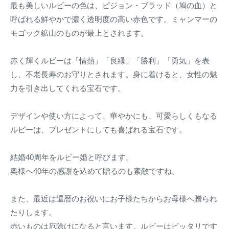
最も美しいルビーの色は、ピジョン・ブラッド（鳩の血）と
を
呼ばれる鮮やかで濃く透明度の高い赤色です。ミャンマーの
販
モゴック鉱山のものが最上とされます。
売
赤く輝くルビーは「情熱」「良縁」「勝利」「勇気」を表
し、不老長寿のお守りとされます。身に着けると、女性の魅
力を引き出してくれる宝石です。
デザインや使い方によって、華やかにも、可愛らしくもなる
ルビーは、プレゼントにしても喜ばれる宝石です。
結婚40周年をルビー婚と呼びます。
奥様へ40年の感謝を込めて贈るのも素敵ですね。
また、最近は還暦のお祝いにお子様たちからお母様へ贈られ
たりします。
赤いものは厄除けになると言います。ルビーはピッタリです