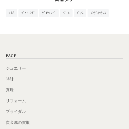
k18
ﾀﾞｲｱﾓﾝﾄﾞ
ﾀﾞｲﾔﾓﾝﾄﾞ
ﾊﾟｰﾙ
ﾋﾟｱｽ
ﾛﾝｸﾞﾈｯｸﾚｽ
PAGE
ジュエリー
時計
真珠
リフォーム
ブライダル
貴金属の買取