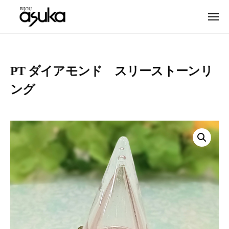
宝
ュ
コ
ー
石
メ
ン
の
ニ
テ
宝
ュ
名
ア
ー
ン
石
古
ス
ツ
屋
カ
の
PT ダイアモンド スリーストーンリ
へ
名
・
ア
ング
ス
ソ
東
ス
フ
区
キ
カ
ィ
と
ッ
・
ア
多
プ
ソ
ス
治
カ
フ
見
|
ィ
で
名
宝
ア
古
石
ス
屋
と
カ
名
時
|
東