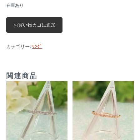
を
在庫あり
販
PT
売
お買い物カゴに追加
ダ
イ
ア
カテゴリー:
ﾘﾝｸﾞ
モ
ン
ド
関連商品
ス
リ
ー
ス
ト
ー
ン
リ