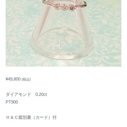
計
区
名
を
と
古
販
多
屋
売
治
名
見
東
で
区
宝
石
と
と
多
時
治
計
見
¥
49,800
を
(税込)
で
販
宝
売
ダイアモンド 0.20ct
石
PT900
と
時
Ｈ＆Ｃ鑑別書（カード）付
計