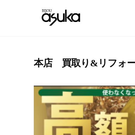
コ
石
ン
の
テ
ア
宝
名
ン
ス
古
石
ツ
カ
屋
へ
・
の
名
ソ
ス
ア
本店 買取り&リフォ
東
フ
キ
ス
区
ィ
ッ
2
b
カ
と
ア
プ
0
y
・
ス
多
2
n
ソ
カ
治
3
a
|
フ
見
年
k
名
で
7
a
ィ
古
宝
月
g
ア
屋