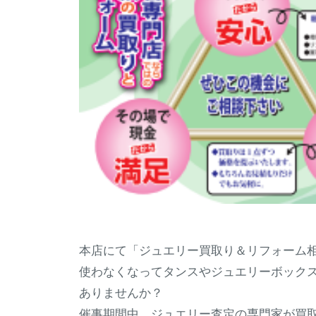
宝
石
と
時
計
を
販
売
本店にて「ジュエリー買取り＆リフォーム
使わなくなってタンスやジュエリーボック
ありませんか？
催事期間中、ジュエリー査定の専門家が買