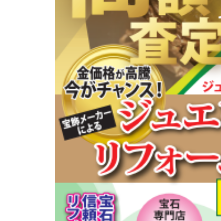
1
o
石
ス
名
0
m
と
カ
東
日
e
時
|
区
計
と
名
を
多
古
販
治
売
屋
見
名
で
東
宝
石
区
と
と
時
多
計
治
を
見
販
で
売