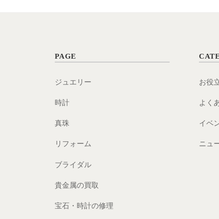
宝
石
と
PAGE
CAT
時
計
ジュエリー
お役
を
時計
よく
販
真珠
イベ
売
リフォーム
ニュ
ブライダル
貴金属の買取
宝石・時計の修理