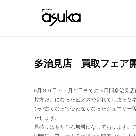
コ
石
ン
の
テ
ア
宝
名
ン
ス
古
石
ツ
カ
屋
へ
・
の
名
ソ
ス
ア
多治見店 買取フェア
東
フ
キ
ス
区
ィ
ッ
2
b
カ
と
ア
プ
0
y
・
6月３０日～７月２日までの３日間多治見店
ス
多
2
n
片方だけになったピアスや切れてしまった
ソ
カ
治
2
a
ンが古くなって使わなくなったジュエリー
|
フ
見
年
k
名
たします。
で
6
a
ィ
古
見積りはもちろん無料になっております。
宝
月
g
ア
屋