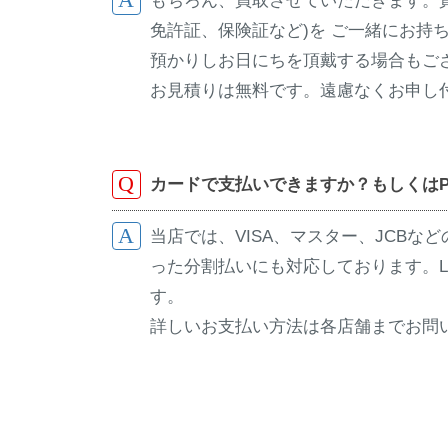
もちろん、買取させていただきます。
石
ス
年
三
名
と
免許証、保険証など)を ご一緒にお持
カ
10
原
東
時
預かりしお日にちを頂戴する場合もご
月
満
|
区
計
お見積りは無料です。遠慮なくお申し
25
と
名
を
日
多
古
販
治
売
屋
カードで支払いできますか？もしくはPa
見
名
で
当店では、VISA、マスター、JCB
東
宝
った分割払いにも対応しております。LIN
石
区
す。
と
と
詳しいお支払い方法は各店舗までお問
時
多
計
治
を
見
販
で
売