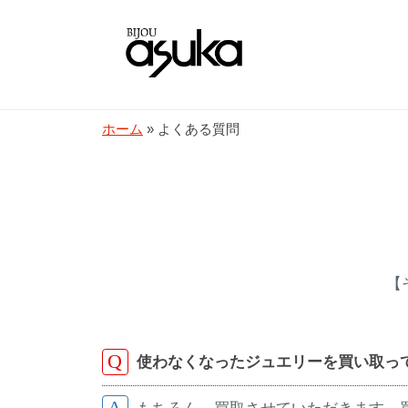
コ
石
ン
の
テ
ア
宝
名
ン
ス
古
石
ツ
カ
よ
ホーム
»
よくある質問
屋
へ
・
の
名
く
ソ
ス
ア
東
フ
キ
ス
あ
区
ィ
ッ
カ
と
ア
プ
る
・
ス
多
【
ソ
カ
治
質
|
フ
見
問
名
で
ィ
使わなくなったジュエリーを買い取っ
古
宝
ア
2021
by
屋