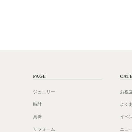
宝
石
と
時
計
を
販
売
PAGE
CAT
ジュエリー
お役
時計
よく
真珠
イベ
リフォーム
ニュ